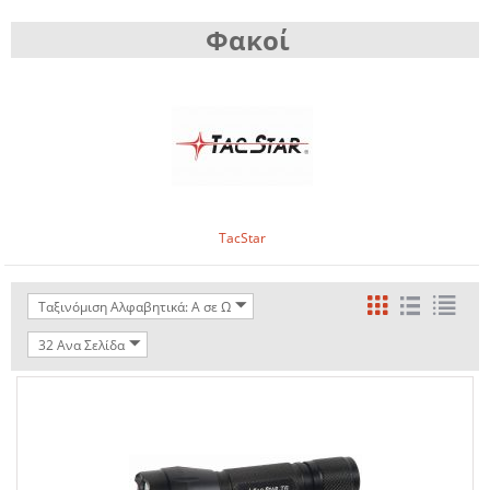
Φακοί
TacStar
Ταξινόμιση Αλφαβητικά: A σε Ω
32 Ανα Σελίδα