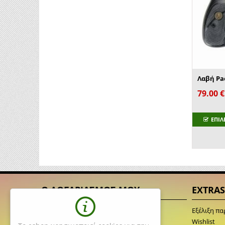
79.00
€
ΕΠΙΛ
Ο ΛΟΓΑΡΙΑΣΜΟΣ ΜΟΥ
EXTRAS
Σύνδεση
Εξέλιξη πα
Δημιουργία Λογαριασμού
Wishlist