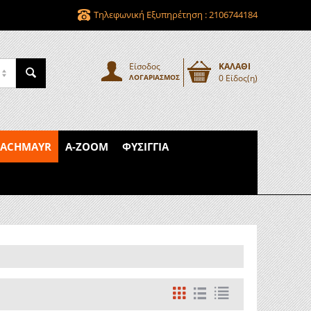
Τηλεφωνική Εξυπηρέτηση : 2106744184
Είσοδος
ΚΑΛΑΘΙ
ΛΟΓΑΡΙΑΣΜΌΣ
0 Είδος(η)
PACHMAYR
A-ZOOM
ΦΥΣΊΓΓΙΑ