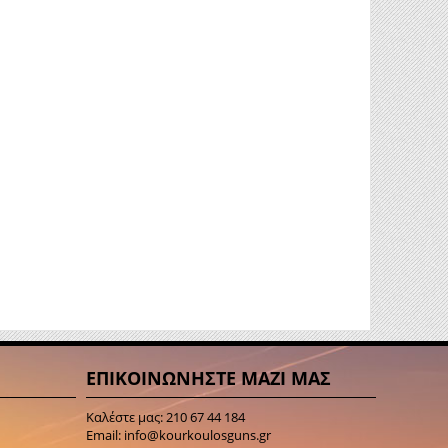
ΕΠΙΚΟΙΝΩΝΗΣΤΕ ΜΑΖΙ ΜΑΣ
Καλέστε μας:
210 67 44 184
Email:
info@kourkoulosguns.gr