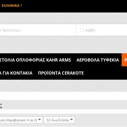
ΕΛΛΗΝΙΚΆ
¦ ¦ Λαβές
ΣΤΌΛΙΑ ΟΠΛΟΦΟΡΊΑΣ KAHR ARMS
ΑΕΡΟΒΌΛΑ ΤΥΦΈΚΙΑ
Α ΓΙΑ ΚΟΝΤΆΚΙΑ
ΠΡΟΪΌΝΤΑ CERAKOTE
ς
ιση Αλφαβητικά: A σε Ω
32 Ανα Σελίδα