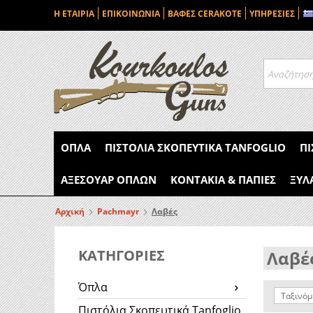
Η ΕΤΑΙΡΙΑ
ΕΠΙΚΟΙΝΩΝΙΑ
ΒΑΦΕΣ CERAKOTE
ΥΠΗΡΕΣΙΕΣ
ΌΠΛΑ
ΠΙΣΤΌΛΙΑ ΣΚΟΠΕΥΤΙΚΆ TANFOGLIO
ΠΙ
ΑΞΕΣΟΥΆΡ ΌΠΛΩΝ
ΚΟΝΤΆΚΙΑ & ΠΆΠΙΕΣ
ΞΎΛ
Αρχική
Pachmayr
Λαβές
ΚΑΤΗΓΟΡΙΕΣ
Λαβέ
Όπλα
Ταξινόμ
Πιστόλια Σκοπευτικά Tanfoglio