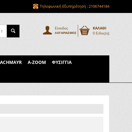
Τηλεφωνική Εξυπηρέτηση : 2106744184
Είσοδος
ΚΑΛΑΘΙ
ΛΟΓΑΡΙΑΣΜΌΣ
0 Είδος(η)
PACHMAYR
A-ZOOM
ΦΥΣΊΓΓΙΑ