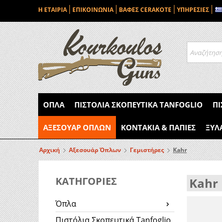
Η ΕΤΑΙΡΙΑ
ΕΠΙΚΟΙΝΩΝΙΑ
ΒΑΦΕΣ CERAKOTE
ΥΠΗΡΕΣΙΕΣ
ΌΠΛΑ
ΠΙΣΤΌΛΙΑ ΣΚΟΠΕΥΤΙΚΆ TANFOGLIO
ΠΙ
ΑΞΕΣΟΥΆΡ ΌΠΛΩΝ
ΚΟΝΤΆΚΙΑ & ΠΆΠΙΕΣ
ΞΎΛ
Αρχική
Αξεσουάρ Όπλων
Γεμιστήρες
Kahr
ΚΑΤΗΓΟΡΙΕΣ
Kahr
Όπλα
Πιστόλια Σκοπευτικά Tanfoglio