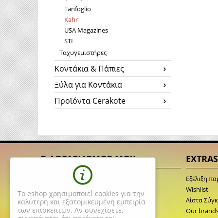
Tanfoglio
Kahr
USA Magazines
STI
Ταχυγεμιστήρες
Κοντάκια & Πάπιες
Ξύλα για Κοντάκια
Προϊόντα Cerakote
Ο ΛΟΓΑΡΙΑΣΜΟΣ ΜΟΥ
EXTRAS
Σύνδεση
Εξέλιξη πα
Δημιουργία Λογαριασμού
Wishlist
Το eshop χρησιμοποιεί cookies για την
Λίστα Αγαπημένων
Λίστα Σύγ
καλύτερη και εξατομικευμένη εμπειρία
των επισκεπτών. Αν συνεχίσετε,
Λίστα σύγκρισης
Our brand