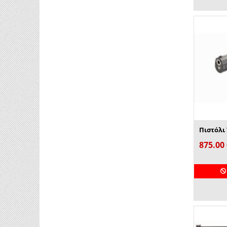
Πιστόλι 
875.00