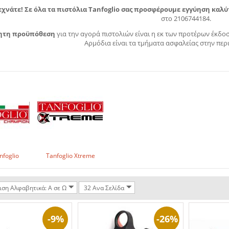
εχνάτε! Σε όλα τα πιστόλια Tanfoglio σας προσφέρουμε εγγύηση καλύ
στο 2106744184.
ητη προϋπόθεση
για την αγορά πιστολιών είναι η εκ των προτέρων έκδοσ
Αρμόδια είναι τα τμήματα ασφαλείας στην περι
foglio
Tanfoglio Xtreme
ιση Αλφαβητικά: A σε Ω
32 Ανα Σελίδα
-9%
-26%