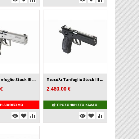
Πιστόλι Tanfoglio Stock III Special
Πιστόλι Tanfoglio Stock III Xtreme
€
2,480.00
€
Η ΔΙΑΘΈΣΙΜΟ
ΠΡΟΣΘΉΚΗ ΣΤΟ ΚΑΛΆΘΙ