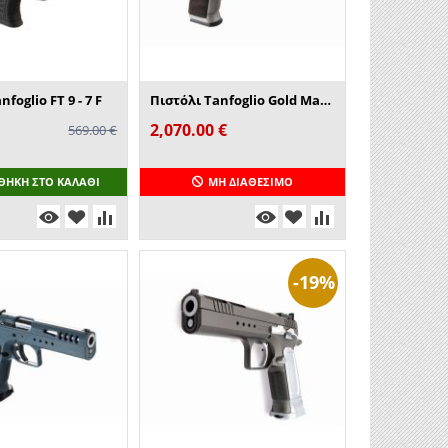
foglio FT 9 - 7 F
Πιστόλι Tanfoglio Gold Match
2,070.00
€
569.00
€
ΘΉΚΗ ΣΤΟ ΚΑΛΆΘΙ
ΜΗ ΔΙΑΘΈΣΙΜΟ
-19%