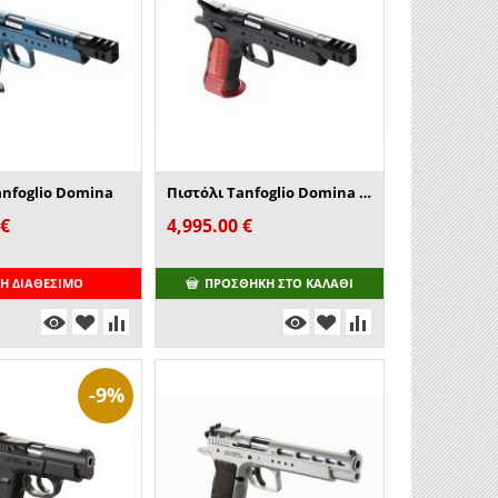
anfoglio Domina
Πιστόλι Tanfoglio Domina Xtreme
€
4,995.00
€
Η ΔΙΑΘΈΣΙΜΟ
ΠΡΟΣΘΉΚΗ ΣΤΟ ΚΑΛΆΘΙ
-9%