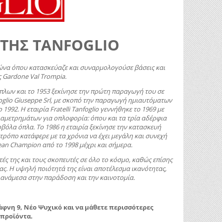
ΤΗΣ TANFOGLIO
αιώνα όπου κατασκεύαζε και συναρμολογούσε βάσεις και
 Gardone Val Trompia.
όπλων και το 1953 ξεκίνησε την πρώτη παραγωγή του σε
foglio Giuseppe Srl, με σκοπό την παραγωγή ημιαυτόματων
992. Η εταιρία Fratelli Tanfoglio γεννήθηκε το 1969 με
αμετρημάτων για οπλοφορία: όπου και τα τρία αδέρφια
βόλα όπλα. Το 1986 η εταιρία ξεκίνησε την κατασκευή
ο τρόπο κατάφερε με τα χρόνια να έχει μεγάλη και συνεχή
pean Champion από το 1998 μέχρι και σήμερα.
τές της και τους σκοπευτές σε όλο το κόσμο, καθώς επίσης
ας. Η υψηλή ποιότητά της είναι αποτέλεσμα ικανότητας,
α ανάμεσα στην παράδοση και την καινοτομία.
άφνη 9, Νέο Ψυχικό και να μάθετε περισσότερες
 προϊόντα.