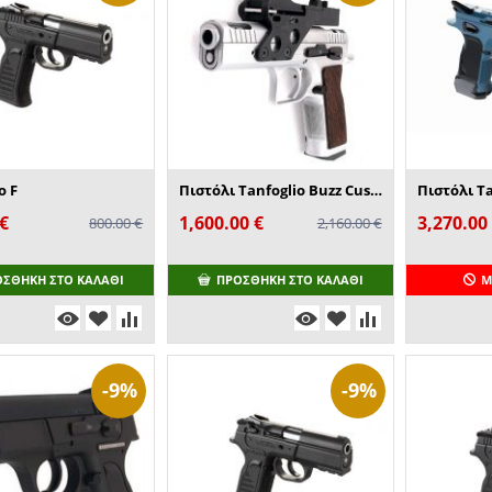
o F
Πιστόλι Tanfoglio Buzz Custom
Πιστόλι T
€
1,600.00
€
3,270.00
800.00
€
2,160.00
€
ΟΣΘΉΚΗ ΣΤΟ ΚΑΛΆΘΙ
ΠΡΟΣΘΉΚΗ ΣΤΟ ΚΑΛΆΘΙ
Μ
-9%
-9%