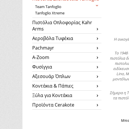
Team Tanfoglio
Tanfoglio Xtreme
Πιστόλια Οπλοφορίας Kahr
Arms
Αεροβόλα Τυφέκια
Η οικογέ
Pachmayr
Το 1948
A-Zoom
πιστόλια δ
πιστολιώ
Φυσίγγια
ειδίκευσ
Lino, 
Αξεσουάρ Όπλων
μοντέλων 
Κοντάκια & Πάπιες
Σήμερα η T
Ξύλα για Κοντάκια
τα πιστό
Προϊόντα Cerakote
Μπορ