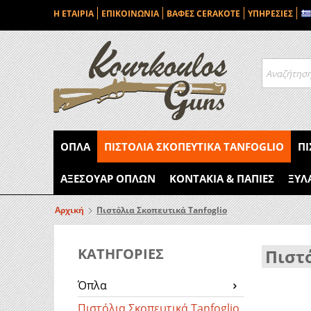
Η ΕΤΑΙΡΙΑ
ΕΠΙΚΟΙΝΩΝΙΑ
ΒΑΦΕΣ CERAKOTE
ΥΠΗΡΕΣΙΕΣ
ΌΠΛΑ
ΠΙΣΤΌΛΙΑ ΣΚΟΠΕΥΤΙΚΆ TANFOGLIO
ΠΙ
ΑΞΕΣΟΥΆΡ ΌΠΛΩΝ
ΚΟΝΤΆΚΙΑ & ΠΆΠΙΕΣ
ΞΎΛ
Αρχική
Πιστόλια Σκοπευτικά Tanfoglio
ΚΑΤΗΓΟΡΙΕΣ
Πιστό
Όπλα
Πιστόλια Σκοπευτικά Tanfoglio