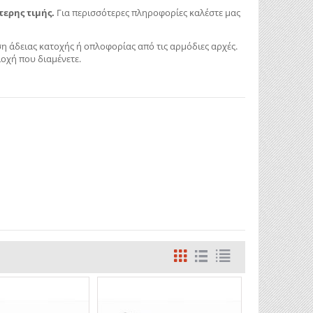
τερης τιμής.
Για περισσότερες πληροφορίες καλέστε μας
η άδειας κατοχής ή οπλοφορίας από τις αρμόδιες αρχές.
οχή που διαμένετε.