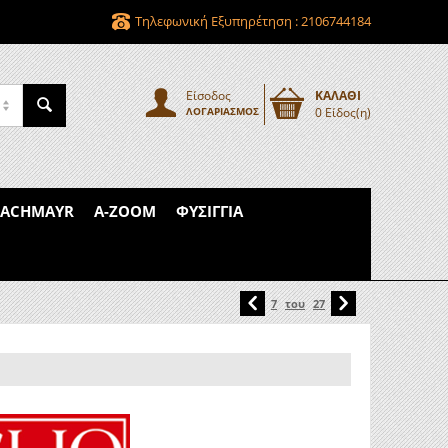
Τηλεφωνική Εξυπηρέτηση : 2106744184
Είσοδος
ΚΑΛΑΘΙ
glio
ΛΟΓΑΡΙΑΣΜΌΣ
0 Είδος(η)
PACHMAYR
A-ZOOM
ΦΥΣΊΓΓΙΑ
7
του
27