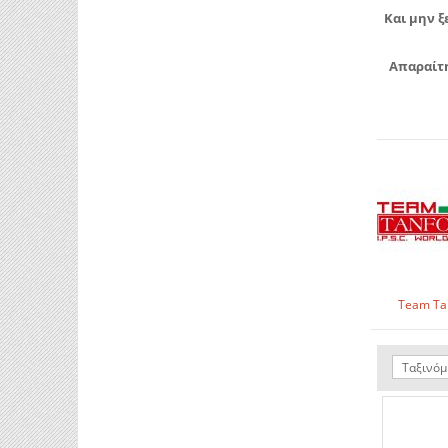
Και μην ξ
Απαραίτ
Team Tan
Ταξινόμ