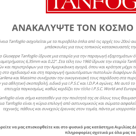
ΑΝΑΚΑΛΥΨΤΕ ΤΟΝ ΚΟΣΜΟ 
νεια Tanfoglio ασχολείται με τα πυροβόλα όπλα από τις αρχές του 20ού 
μπάσκουλες για τους τοπικούς κατασκευαστές της
 o Giuseppe Tanfoglio ίδρυσε μια εταιρία για την παραγωγή εξαρτημάτων 
ιαμετρήματος 6,35mm και 0.22". Στα τέλη του 1960 ίδρυσε την εταιρία Tan
ν και περιστρόφων για την Αμερικάνικη αγορά, όπου και κράτησε μέχρι το 1
η στο σχεδιασμό και στη παραγωγή ημιαυτόματων πιστολιών διαφόρων δι
Marilena και Massimo συνέχισαν την οικογενειακή τους παράδοση στα πυρο
για αθλητική σκοποβολή, ειδικά για I.P.S.C και I.D.P.A αγώνες. Με αυτό τ
επιτυχία παγκοσμίως, καθώς κερδίζει τον τίτλο I.P.S.C. World and Euro
anfoglio είναι σήμα κατατεθέν για την ποιότητά της σε όλους τους θαυμασ
λια Tanfoglio είναι η κύρια επιλογή από αστυνομικούς και σώματα ασφαλεί
τεχνικής, πάθους και συνεχούς έρευνας στον τομέα, πάντα με ισορροπί
είτε να μας επισκεφθείτε και στο φυσικό μας κατάστημα Αιμιλίας Δ
πληροφορίες σχετικά με όλα μας τα