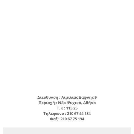
Διεύθυνση : Αιμιλίας Δάφνης 9
Περιοχή : Νέο Ψυχικό, Αθήνα
Τ.Κ : 115 25
Τηλέφωνο : 210 67 44 184
Φαξ : 210 67 75 194