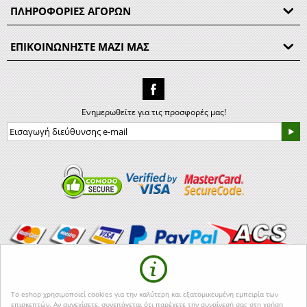
ΠΛΗΡΟΦΟΡΙΕΣ ΑΓΟΡΩΝ
ΕΠΙΚΟΙΝΩΝΗΣΤΕ ΜΑΖΙ ΜΑΣ
Ενημερωθείτε για τις προσφορές μας!
© 2018-2026 Kourkoulos Guns. Powered by
Web Arts
Το eshop χρησιμοποιεί cookies για την καλύτερη και εξατομικευμένη εμπειρία των
Η ΕΤΑΙΡΙΑ
επισκεπτών. Αν συνεχίσετε, συνεπάγεται ότι παρέχετε την συναίνεσή σας στη χρήση