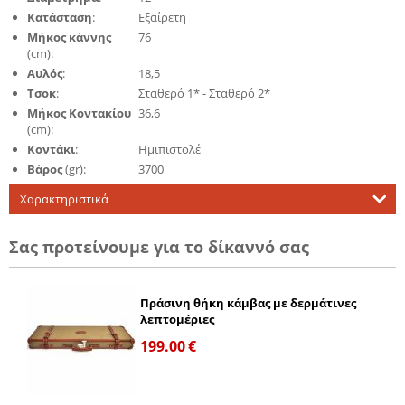
Κατάσταση
:
Εξαίρετη
Μήκος κάννης
76
(cm):
Αυλός
:
18,5
Τσοκ
:
Σταθερό 1* - Σταθερό 2*
Μήκος Κοντακίου
36,6
(cm):
Κοντάκι
:
Ημιπιστολέ
Βάρος
(gr):
3700
Χαρακτηριστικά
Σας προτείνουμε για το δίκαννό σας
Πράσινη θήκη κάμβας με δερμάτινες
λεπτομέριες
199.00
€