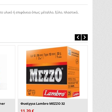
ε υλικό ή επιφάνεια όπως: μέταλλο, ξύλο, πλαστικό,
Πιστόλι Kah
1,123.00
ner
Φυσίγγια Lambro MEZZO 32
11.20
€