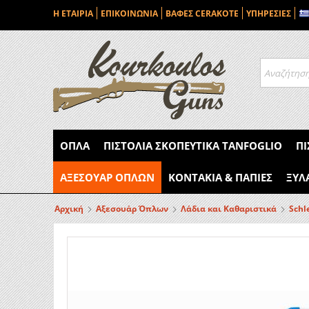
Η ΕΤΑΙΡΙΑ
ΕΠΙΚΟΙΝΩΝΙΑ
ΒΑΦΕΣ CERAKOTE
ΥΠΗΡΕΣΙΕΣ
ΌΠΛΑ
ΠΙΣΤΌΛΙΑ ΣΚΟΠΕΥΤΙΚΆ TANFOGLIO
ΠΙ
ΑΞΕΣΟΥΆΡ ΌΠΛΩΝ
ΚΟΝΤΆΚΙΑ & ΠΆΠΙΕΣ
ΞΎΛ
Αρχική
Αξεσουάρ Όπλων
Λάδια και Καθαριστικά
Schl