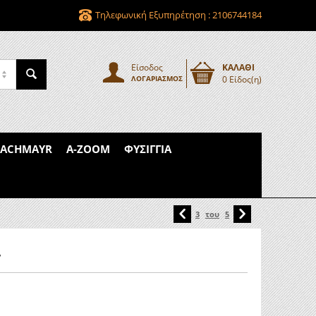
Τηλεφωνική Εξυπηρέτηση : 2106744184
Είσοδος
ΚΑΛΑΘΙ
ΛΟΓΑΡΙΑΣΜΌΣ
0 Είδος(η)
PACHMAYR
A-ZOOM
ΦΥΣΊΓΓΙΑ
3
του
5
r