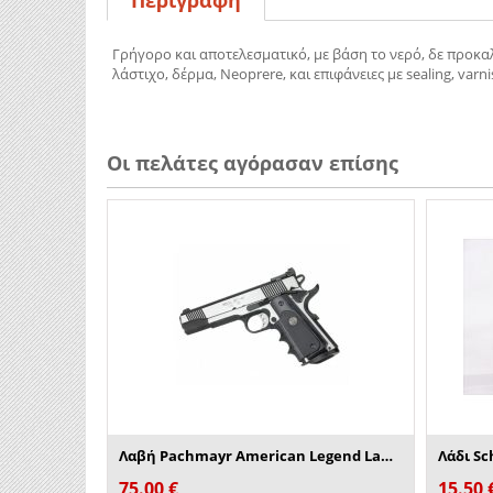
Γρήγορο και αποτελεσματικό, με βάση το νερό, δε προκαλ
λάστιχο, δέρμα, Neoprere, και επιφάνειες με sealing, varn
Οι πελάτες αγόρασαν επίσης
Λαβή Pachmayr American Legend Laminate Gr...
Λάδι Sc
75.00
€
15.50