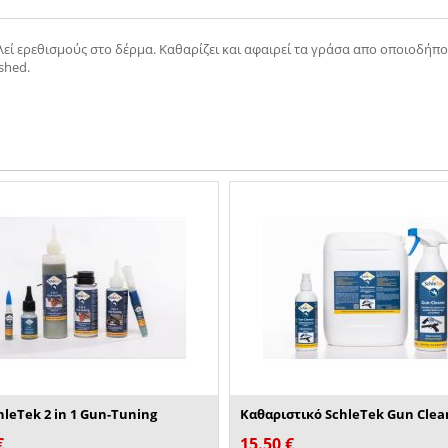
εί ερεθισμούς στο δέρμα. Καθαρίζει και αφαιρεί τα γράσα απο οποιοδήποτ
ished.
hleTek 2 in 1 Gun-Tuning
Καθαριστικό SchleTek Gun Clea
€
15.50
€