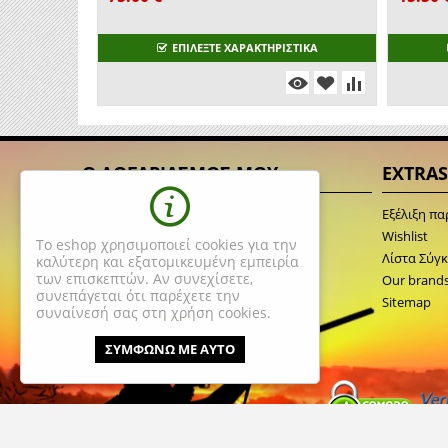
ΕΠΙΛΕΞΤΕ ΧΑΡΑΚΤΗΡΙΣΤΙΚΑ
Ο ΛΟΓΑΡΙΑΣΜΟΣ ΜΟΥ
EXTRAS
Σύνδεση
Εξέλιξη πα
Δημιουργία Λογαριασμού
Wishlist
Το eshop χρησιμοποιεί cookies για την
Λίστα Αγαπημένων
Λίστα Σύγ
καλύτερη και εξατομικευμένη εμπειρία
των επισκεπτών. Αν συνεχίσετε,
Λίστα σύγκρισης
Our brand
συνεπάγεται ότι παρέχετε την
Sitemap
συναίνεσή σας στη χρήση cookies.
ΣΥΜΦΩΝΩ ΜΕ ΑΥΤΟ