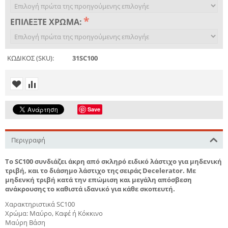
ΕΠΙΛΈΞΤΕ ΧΡΏΜΑ:
ΚΩΔΙΚΟΣ (SKU):
31SC100
Save
Περιγραφή
Το SC100 συνδιάζει άκρη από σκληρό ειδικό λάστιχο για μηδενική
τριβή, και το διάσημο λάστιχο της σειράς Decelerator. Με
μηδενκή τριβή κατά την επώμιση και μεγάλη απόσβεση
ανάκρουσης το καθιστά ιδανικό για κάθε σκοπευτή.
Χαρακτηριστικά SC100
Χρώμα: Μαύρο, Καφέ ή Κόκκινο
Μαύρη Βάση