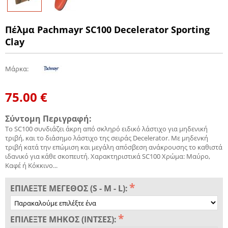
Πέλμα Pachmayr SC100 Decelerator Sporting
Clay
Μάρκα
:
75.00
€
Σύντομη Περιγραφή:
Το SC100 συνδιάζει άκρη από σκληρό ειδικό λάστιχο για μηδενική
τριβή, και το διάσημο λάστιχο της σειράς Decelerator. Με μηδενκή
τριβή κατά την επώμιση και μεγάλη απόσβεση ανάκρουσης το καθιστά
ιδανικό για κάθε σκοπευτή. Χαρακτηριστικά SC100 Χρώμα: Μαύρο,
Καφέ ή Κόκκινο...
ΕΠΙΛΈΞΤΕ ΜΈΓΕΘΟΣ (S - M - L):
ΕΠΙΛΈΞΤΕ ΜΉΚΟΣ (ΊΝΤΣΕΣ):