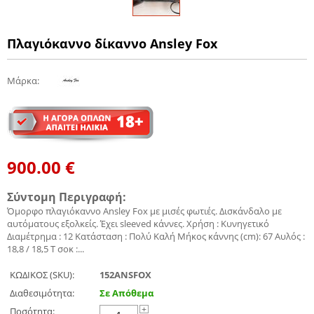
Πλαγιόκαννο δίκαννο Ansley Fox
Μάρκα
:
900.00
€
Σύντομη Περιγραφή:
Όμορφο πλαγιόκαννο Ansley Fox με μισές φωτιές. Δισκάνδαλο με
αυτόματους εξολκείς. Έχει sleeved κάννες. Χρήση : Κυνηγετικό
Διαμέτρημα : 12 Κατάσταση : Πολύ Καλή Μήκος κάννης (cm): 67 Αυλός :
18,8 / 18,5 Τ σοκ :...
ΚΩΔΙΚΟΣ (SKU):
152ANSFOX
Διαθεσιμότητα:
Σε Απόθεμα
Ποσότητα:
+