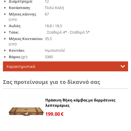
Διαμέτρημα
:
12
Κατάσταση
:
Πολύ Καλή
Μήκος κάννης
67
(cm):
Αυλός
:
18,8 / 18,5
Τ
σοκ
:
Σταθερό 4* - Σταθερό 5*
Μήκος Κοντακίου
35,5
(cm):
Κοντάκι
:
Ημιπιστολέ
Βάρος
(gr):
3385
Χαρακτηριστικά
Σας προτείνουμε για το δίκαννό σας
Πράσινη θήκη κάμβας με δερμάτινες
λεπτομέριες
199.00
€