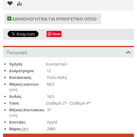
ΔΙΚΑΙΟΛΟΓΗΤΙΚΑ ΓΙΑ ΚΥΝΗΓΕΤΙΚΟ ΟΠΛΟ
Save
Περιγραφή
Χρήση
:
Κυνηγετικό
Διαμέτρημα
:
12
Κατάσταση
:
Πολύ Καλή
Μήκος καννών
68,5
(cm):
Αυλός
:
18,5
Τσοκ
:
Σταθερό 2* - Σταθερό 4*
Μήκος Κοντακίου
37
(cm):
Κοντάκι
:
Αγγλέ
Βάρος
(gr):
2880